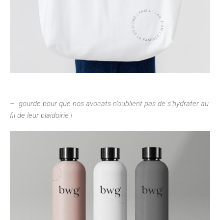
– gourde pour que nos avocats n’oublient pas de s’hydrater au
fil de leur plaidoirie !