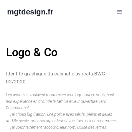
mgtdesign.fr
Logo & Co
Identité graphique du cabinet d’avocats BWG
02/2020
Les associés voulaient moderniser leur logo tout en soulignant
leur expérience en droit de la famille et leur ouverture vers
l’international:
– j’ai choisi Big Calson, une police avec sérifs, pleins et déliés
du 18e siècle, pour souligner leur savoir-faire et leur renommée.
– j’ai volontairement raccourci leur nom, utilisé des lettres