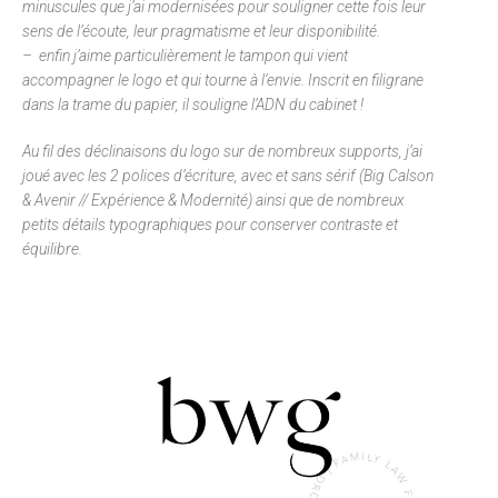
minuscules que j’ai modernisées pour souligner cette fois leur
sens de l’écoute, leur pragmatisme et leur disponibilité.
– enfin j’aime particulièrement le tampon qui vient
accompagner le logo et qui tourne à l’envie. Inscrit en filigrane
dans la trame du papier, il souligne l’ADN du cabinet !
Au fil des déclinaisons du logo sur de nombreux supports, j’ai
joué avec les 2 polices d’écriture, avec et sans sérif (Big Calson
& Avenir // Expérience & Modernité) ainsi que de nombreux
petits détails typographiques pour conserver contraste et
équilibre.